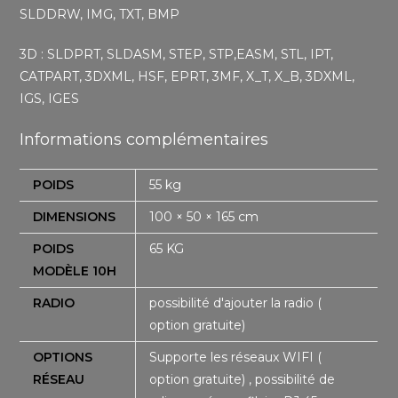
SLDDRW, IMG, TXT, BMP
3D : SLDPRT, SLDASM, STEP, STP,EASM, STL, IPT,
CATPART, 3DXML, HSF, EPRT, 3MF, X_T, X_B, 3DXML,
IGS, IGES
Informations complémentaires
POIDS
55 kg
DIMENSIONS
100 × 50 × 165 cm
POIDS
65 KG
MODÈLE 10H
RADIO
possibilité d'ajouter la radio (
option gratuite)
OPTIONS
Supporte les réseaux WIFI (
RÉSEAU
option gratuite) , possibilité de