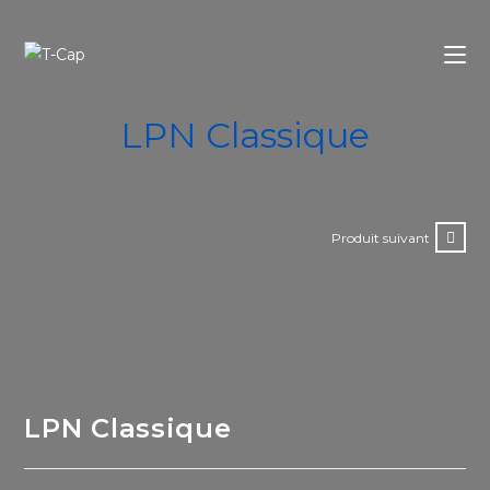
Skip
to
content
LPN Classique
Produit suivant
LPN Classique